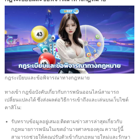
กฎระเบียบและข้อพิจารณาทางกฎหมาย
ทางเข้า กฎข้อบังคับเกี่ยวกับการพนันออนไลน์สามารถ
เปลี่ยนแปลงได้ ซึ่งส่งผลต่อวิธีการเข้าถึงและเล่นบนเว็บไซต์
คาสิโน:
รับทราบข้อมูลอยู่เสมอ:ติดตามข่าวสารล่าสุดเกี่ยวกับ
กฎหมายการพนันในเขตอำนาจศาลของคุณ ความรู้นี้
สามารถช่วยให้คุณปรับตัวเข้ากับกฎหมายใหม่และรักษา