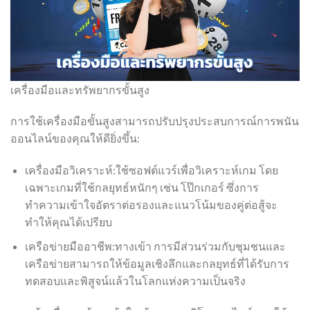
เครื่องมือและทรัพยากรขั้นสูง
การใช้เครื่องมือขั้นสูงสามารถปรับปรุงประสบการณ์การพนัน
ออนไลน์ของคุณให้ดียิ่งขึ้น:
เครื่องมือวิเคราะห์:ใช้ซอฟต์แวร์เพื่อวิเคราะห์เกม โดย
เฉพาะเกมที่ใช้กลยุทธ์หนักๆ เช่น โป๊กเกอร์ ซึ่งการ
ทำความเข้าใจอัตราต่อรองและแนวโน้มของคู่ต่อสู้จะ
ทำให้คุณได้เปรียบ
เครือข่ายมืออาชีพ:ทางเข้า การมีส่วนร่วมกับชุมชนและ
เครือข่ายสามารถให้ข้อมูลเชิงลึกและกลยุทธ์ที่ได้รับการ
ทดสอบและพิสูจน์แล้วในโลกแห่งความเป็นจริง