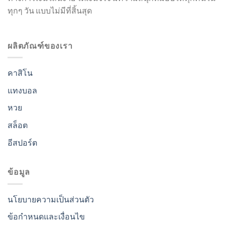
ทุกๆ วัน แบบไม่มีที่สิ้นสุด
ผลิตภัณฑ์ของเรา
คาสิโน
แทงบอล
หวย
สล็อต
อีสปอร์ต
ข้อมูล
นโยบายความเป็นส่วนตัว
ข้อกำหนดและเงื่อนไข