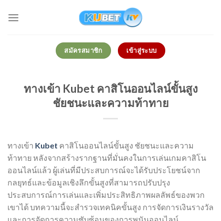
Skip
to
content
สมัครสมาชิก
เข้าสู่ระบบ
ทางเข้า Kubet คาสิโนออนไลน์ขั้นสูง
ชัยชนะและความท้าทาย
ทางเข้า
Kubet
คาสิโนออนไลน์ขั้นสูง ชัยชนะและความ
ท้าทาย หลังจากสร้างรากฐานที่มั่นคงในการเล่นเกมคาสิโน
ออนไลน์แล้ว ผู้เล่นที่มีประสบการณ์จะได้รับประโยชน์จาก
กลยุทธ์และข้อมูลเชิงลึกขั้นสูงที่สามารถปรับปรุง
ประสบการณ์การเล่นและเพิ่มประสิทธิภาพผลลัพธ์ของพวก
เขาได้ บทความนี้จะสำรวจเทคนิคขั้นสูง การจัดการเงินรางวัล
และการจัดการความซับซ้อนของการพนันออนไลน์