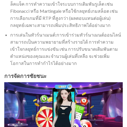
ล็คแจ็ค การทำความเข้าใจระบบการเดิมพันรูเล็ต เช่น
Fibonacci หรือ Martingale หรือใช้กลยุทธ์เกมสล็อต เช่น
การเลือกเกมที่มี RTP ที่สูงกว่า (ผลตอบแทนต่อผู้เล่น)
กลยุทธ์เฉพาะสามารถเพิ่มประสิทธิภาพได้อย่างมาก
การเล่นในทัวร์นาเมนต์:การเข้าร่วมทัวร์นาเมนต์ออนไลน์
สามารถเป็นความพยายามที่สร้างรายได้ การทำความ
เข้าใจกลยุทธ์การแข่งขัน เช่น การปรับขนาดเดิมพันตาม
ตำแหน่งของคุณและจำนวนผู้เล่นที่เหลือ จะช่วยเพิ่ม
โอกาสในการทำกำไรได้อย่างมาก
การจัดการชัยชนะ