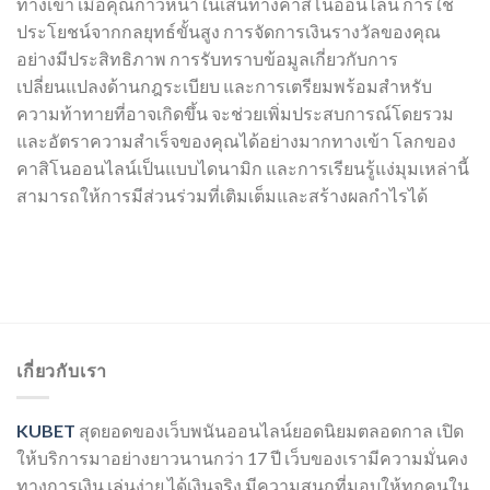
ทางเข้า เมื่อคุณก้าวหน้าในเส้นทางคาสิโนออนไลน์ การใช้
ประโยชน์จากกลยุทธ์ขั้นสูง การจัดการเงินรางวัลของคุณ
อย่างมีประสิทธิภาพ การรับทราบข้อมูลเกี่ยวกับการ
เปลี่ยนแปลงด้านกฎระเบียบ และการเตรียมพร้อมสำหรับ
ความท้าทายที่อาจเกิดขึ้น จะช่วยเพิ่มประสบการณ์โดยรวม
และอัตราความสำเร็จของคุณได้อย่างมากทางเข้า โลกของ
คาสิโนออนไลน์เป็นแบบไดนามิก และการเรียนรู้แง่มุมเหล่านี้
สามารถให้การมีส่วนร่วมที่เติมเต็มและสร้างผลกำไรได้
เกี่ยวกับเรา
KUBET
สุดยอดของเว็บพนันออนไลน์ยอดนิยมตลอดกาล เปิด
ให้บริการมาอย่างยาวนานกว่า 17 ปี เว็บของเรามีความมั่นคง
ทางการเงิน เล่นง่าย ได้เงินจริง มีความสนุกที่มอบให้ทุกคนใน