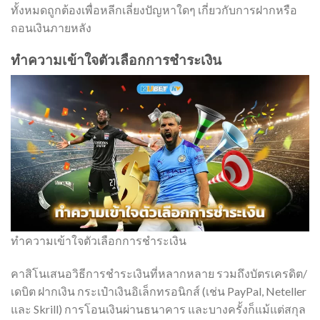
ทั้งหมดถูกต้องเพื่อหลีกเลี่ยงปัญหาใดๆ เกี่ยวกับการฝากหรือ
ถอนเงินภายหลัง
ทำความเข้าใจตัวเลือกการชำระเงิน
ทำความเข้าใจตัวเลือกการชำระเงิน
คาสิโนเสนอวิธีการชำระเงินที่หลากหลาย รวมถึงบัตรเครดิต/
เดบิต ฝากเงิน กระเป๋าเงินอิเล็กทรอนิกส์ (เช่น PayPal, Neteller
และ Skrill) การโอนเงินผ่านธนาคาร และบางครั้งก็แม้แต่สกุล