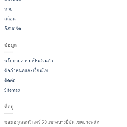
หวย
สล็อต
อีสปอร์ต
ข้อมูล
นโยบายความเป็นส่วนตัว
ข้อกำหนดและเงื่อนไข
ติดต่อ
Sitemap
ที่อยู่
ซอย อรุณอมรินทร์ 53 แขวงบางยี่ขัน เขตบางพลัด