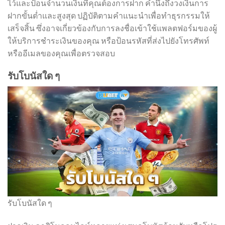
ไว้และป้อนจำนวนเงินที่คุณต้องการฝาก คำนึงถึงวงเงินการ
ฝากขั้นต่ำและสูงสุด ปฏิบัติตามคำแนะนำเพื่อทำธุรกรรมให้
เสร็จสิ้น ซึ่งอาจเกี่ยวข้องกับการลงชื่อเข้าใช้แพลตฟอร์มของผู้
ให้บริการชำระเงินของคุณ หรือป้อนรหัสที่ส่งไปยังโทรศัพท์
หรืออีเมลของคุณเพื่อตรวจสอบ
รับโบนัสใด ๆ
รับโบนัสใด ๆ