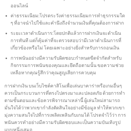
ออนไลน์
ค่าธรรมเนียม:โปรดระวังค่าธรรมเนียมการทำธุรกรรมใด
ๆ ที่อาจนำไปใช้และคำนึงถึงจำนวนเงินที่คุณต้องการฝาก
ระยะเวลาดำเนินการ:โดยปกติแล้วการฝากเงินจะดำเนิน
การทันที แต่ก็คุ้มค่าที่จะตรวจสอบว่ามีเวลาดำเนินการที่
เกี่ยวข้องหรือไม่ โดยเฉพาะอย่างยิ่งสำหรับการถอนเงิน
การพนันอย่างมีความรับผิดชอบ:กำหนดขีดจำกัดสำหรับ
กิจกรรมการพนันของคุณและยึดถือตามนั้น ขอความช่วย
เหลือหากคุณรู้สึกว่าคุณสูญเสียการควบคุม
การฝากเงิน บนเว็บไซต์คาสิโนเพื่อเล่นบาคาร่าหรือเกมอื่นๆ
ควรเป็นกระบวนการที่ตรงไปตรงมาและปลอดภัย ด้วยการทำ
ตามขั้นตอนและข้อควรพิจารณาเหล่านี้ ผู้เล่นใหม่สามารถ
มั่นใจได้ว่าพวกเขากำลังตัดสินใจอย่างมีข้อมูล ทำให้พวกเขา
มุ่งความสนใจไปที่การเพลิดเพลินกับเกมได้ โปรดจำไว้ว่า การ
พนันควรทำอย่างมีความรับผิดชอบและเป็นความบันเทิงรูป
แบบหนึ่งเสมอ