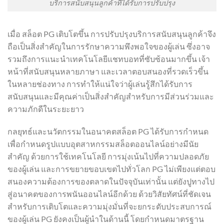
บริการสนับสนุนลูกค้าที่ได้รับการปรับปรุง
เมื่อ สล็อต PG เติบโตขึ้น การปรับปรุงบริการสนับสนุนลูกค้าจึง
ถือเป็นสิ่งสำคัญในการรักษาความพึงพอใจของผู้เล่น ซึ่งอาจ
รวมถึงการแนะนำเทคโนโลยีแชทบอทที่ซับซ้อนมากขึ้น เจ้า
หน้าที่สนับสนุนหลายภาษา และเวลาตอบสนองที่รวดเร็วขึ้น
ในหลายช่องทาง การทำให้แน่ใจว่าผู้เล่นรู้สึกได้รับการ
สนับสนุนและมีคุณค่าเป็นสิ่งสำคัญสำหรับการมีส่วนร่วมและ
ความภักดีในระยะยาว
กลยุทธ์และนวัตกรรมในอนาคตสล็อต PG ได้รับการกำหนด
เพื่อกำหนดรูปแบบอุตสาหกรรมสล็อตออนไลน์อย่างมีนัย
สำคัญ ด้วยการใช้เทคโนโลยี การมุ่งเน้นไปที่ความปลอดภัย
ของผู้เล่น และการขยายขอบเขตไปทั่วโลก PG ไม่เพียงแต่ตอบ
สนองความต้องการของตลาดในปัจจุบันเท่านั้น แต่ยังปูทางไป
สู่อนาคตของการพนันออนไลน์อีกด้วย ด้วยวิสัยทัศน์ที่ชัดเจน
สำหรับการเติบโตและความมุ่งมั่นที่จะยกระดับประสบการณ์
ของผู้เล่น PG ยังคงเป็นผู้นำในด้านนี้ โดยกำหนดมาตรฐาน