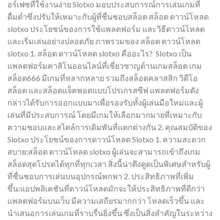
อร์เฟซที่ใช้งานง่าย Slotxo มอบประสบการณ์การเล่นเกมที่
ดื่มด่ำซึ่งปรับให้เหมาะกับผู้ที่ชื่นชอบสล็อต สล็อต ดาวน์โหลด
slotxo ประโยชน์ของการใช้แพลตฟอร์ม และวิธีดาวน์โหลด
และเริ่มเล่นอย่างปลอดภัย ภาพรวมของ สล็อต ดาวน์โหลด
slotxo 1. สล็อต ดาวน์โหลด slotxo คืออะไร? Slotxo เป็น
แพลตฟอร์มคาสิโนออนไลน์ที่เชี่ยวชาญด้านเกมสล็อต เกม
สล็อต666 มีเกมที่หลากหลาย รวมถึงสล็อตคลาสสิก วิดีโอ
สล็อต และสล็อตแจ็คพอตแบบโปรเกรสซีฟ แพลตฟอร์มดัง
กล่าวได้รับการออกแบบมาเพื่อรองรับทั้งผู้เล่นมือใหม่และผู้
เล่นที่มีประสบการณ์ โดยมีเกมให้เลือกมากมายที่เหมาะกับ
ความชอบและสไตล์การเดิมพันที่แตกต่างกัน 2. คุณสมบัติของ
Slotxo ประโยชน์ของการดาวน์โหลด Slotxo 1. ความสะดวก
สบาย:สล็อต ดาวน์โหลด slotxo ผู้เล่นจะสามารถเข้าถึงเกม
สล็อตสุดโปรดได้ทุกที่ทุกเวลา สิ่งนี้น่าดึงดูดเป็นพิเศษสำหรับผู้
ที่ชื่นชอบการเล่นบนอุปกรณ์พกพา 2. ประสิทธิภาพที่เพิ่ม
ขึ้น:แอปพลิเคชันที่ดาวน์โหลดมักจะให้ประสิทธิภาพที่ดีกว่า
แพลตฟอร์มบนเว็บ มีความเสถียรมากกว่า โหลดเร็วขึ้น และ
นำเสนอการเล่นเกมที่ราบรื่นยิ่งขึ้น ซึ่งเป็นสิ่งสำคัญในระหว่าง