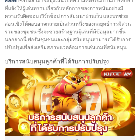
สล็อต
PG ยังสามารถมุ่งเน้นไปที่ความคิดริเริ่มด้านการศึกษา
ที่แจ้งให้ผู้เล่นทราบเกี่ยวกับหลักการของการพนันอย่างมี
ความรับผิดชอบ เวิร์กช็อป การสัมมนาผ่านเว็บ และบทช่วย
สอนเชิงโต้ตอบอาจกลายเป็นส่วนหนึ่งของกลยุทธ์การมีส่วน
ร่วมของชุมชน ซึ่งจะช่วยสร้างฐานผู้เล่นที่มีข้อมูลมากขึ้น
นอกจากนี้ ฟอรัมชุมชนและกลุ่มสนับสนุนสามารถได้รับการ
ปรับปรุงเพื่อส่งเสริมสภาพแวดล้อมการเล่นเกมที่สนับสนุน
บริการสนับสนุนลูกค้าที่ได้รับการปรับปรุง