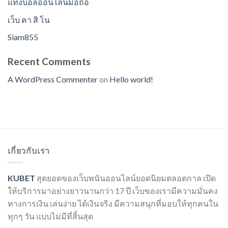
แทงบอลออนไลน์มือถือ
เว็บ คา สิ โน
Siam855
Recent Comments
A WordPress Commenter
on
Hello world!
เกี่ยวกับเรา
KUBET
สุดยอดของเว็บพนันออนไลน์ยอดนิยมตลอดกาล เปิด
ให้บริการมาอย่างยาวนานกว่า 17 ปี เว็บของเรามีความมั่นคง
ทางการเงิน เล่นง่าย ได้เงินจริง มีความสนุกที่มอบให้ทุกคนใน
ทุกๆ วัน แบบไม่มีที่สิ้นสุด