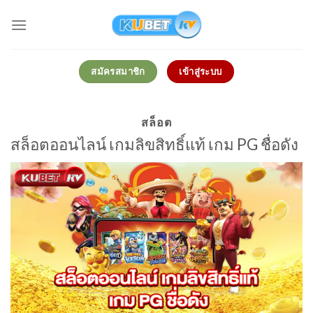
Skip
to
content
สมัครสมาชิก
เข้าสู่ระบบ
สล็อต
สล็อตออนไลน์ เกมลิขสิทธิ์แท้ เกม PG ชื่อดัง