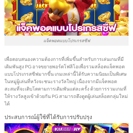
แจ็คพอตแบบโปรเกรสซีฟ
เพื่อตอบสนองความต้องการที่เพิ่มขึ้นสำหรับการเล่นเกมที่มี
เดิมพันสูง PG อาจขยายพอร์ตโฟลิโอเพื่อรวมสล็อตแจ็คพอต
แบบโปรเกรสซีฟมากขึ้น เกมเหล่านี้ได้รับความนิยมเป็นพิเศษ
ในหมู่ผู้เล่นที่หวังจะชนะรางวัลใหญ่ เนื่องจากมีแจ็คพอต
สะสมที่จะเติบโตตามการเดิมพันแต่ละครั้ง ด้วยการรวมเกมที่
ให้รางวัลสูงเข้าด้วยกัน PG สามารถดึงดูดผู้เล่นสล็อตกลุ่มใหม่
ได้
ประสบการณ์ผู้ใช้ที่ได้รับการปรับปรุง