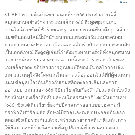
KUBET ความตื่นเต้นของเกมสล็อต666 ประสบการณ์ที่
สนุกสนานอย่างร้ายกาจ เกมสล็อต 666 ดึงดูดชุมชนเกม
ออนไลน์ด้วยธีมที่ชั่วร้ายและรูปแบบการเล่นที่น่าดึงดูด สล็อต
แมชชีนออนไลน์นี้มักนำเสนอบนแพลตฟอร์มเกมยอดนิยม
ผสมผสานองค์ประกอบสล็อตคลาสสิกเข้ากับความสวยงามอัน
เป็นเอกลักษณ์ ดึงดูดผู้เล่นที่กำลังมองหาบางสิ่งที่ทั้งสนุกสนาน
และกระตุ้นการมองเห็น บทความนี้เจาะลึกรายละเอียดของ
เกมสล็อต666 อภิปรายการคุณสมบัติของมัน กลไกการเล่น
เกม และเหตุใดจึงโดดเด่นในตลาดสล็อตออนไลน์ที่มีผู้คนหนา
แน่น ข้อมูลเบื้องต้นเกี่ยวกับเกมสล็อต666 1. ธีมและการ
ออกแบบ เกมสล็อต 666 มีธีมเกี่ยวกับเรื่องลึกลับและมักเป็นสิ่ง
ต้องห้ามของเรื่องลึกลับและเหนือธรรมชาติ โดยมีหมายเลข
“666” ซึ่งแต่เดิมเกี่ยวข้องกับปีศาจ การออกแบบของเกมมี
กราฟิกที่เร่าร้อน สัญลักษณ์ปีศาจ และเพลงประกอบที่หลอก
หลอนซึ่งเมื่อรวมกันแล้วจะสร้างบรรยากาศที่น่าตื่นเต้น การ
ใช้สีแดงและสีดำเข้มช่วยเพิ่มรูปลักษณ์ที่น่าขนลุกแต่น่า
หลงใหล ดึงดูดผู้เล่นเข้าสู่โลกแห่งความลึกลับและความตื่น