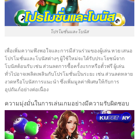
โปรโมชั่นและโบนัส
เพื่อเพิ่มความพึงพอใจและการมีส่วนร่วมของผู้เล่น หวย เสนอ
โปรโมชั่นและโบนัสต่างๆ ผู้ใช้ใหม่จะได้รับประโยชน์จาก
โบนัสต้อนรับ เช่น ส่วนลดการซื้อครั้งแรกหรือตั๋วฟรี ผู้เล่น
ทั่วไปอาจเพลิดเพลินกับโปรโมชั่นเป็นระยะ เช่น ส่วนลดหลาย
งวดหรือโบนัสการแนะนำ ซึ่งเพิ่มมูลค่าพิเศษให้กับการ
อุปถัมภ์อย่างต่อเนื่อง
ความมุ่งมั่นในการเล่นเกมอย่างมีความรับผิดชอบ