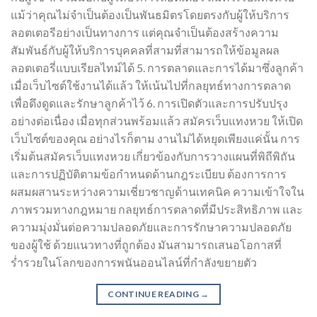
แม้ว่าคุณไม่จำเป็นต้องเป็นพันธมิตรโดยตรงกับผู้ให้บริการ
ลอตเตอรีอย่างเป็นทางการ แต่คุณจำเป็นต้องสร้างความ
สัมพันธ์กับผู้ให้บริการบุคคลที่สามที่สามารถให้ข้อมูลผล
ลอตเตอรี่แบบเรียลไทม์ได้ 5. การตลาดและการได้มาซึ่งลูกค้า
เมื่อเว็บไซต์ใช้งานได้แล้ว ให้เน้นไปที่กลยุทธ์ทางการตลาด
เพื่อดึงดูดและรักษาลูกค้าไว้ 6. การเปิดตัวและการปรับปรุง
อย่างต่อเนื่อง เมื่อทุกส่วนพร้อมแล้ว สมัครเว็บแทงหวย ให้เปิด
เว็บไซต์ของคุณ อย่างไรก็ตาม งานไม่ได้หยุดเพียงแค่นั้น การ
เริ่มต้นสมัครเว็บแทงหวย เกี่ยวข้องกับการวางแผนที่พิถีพิถัน
และการปฏิบัติตามข้อกำหนดด้านกฎระเบียบ ต้องการการ
ผสมผสานระหว่างความเชี่ยวชาญด้านเทคนิค ความเข้าใจใน
ภาพรวมทางกฎหมาย กลยุทธ์การตลาดที่มีประสิทธิภาพ และ
ความมุ่งมั่นต่อความปลอดภัยและการรักษาความปลอดภัย
ของผู้ใช้ ด้วยแนวทางที่ถูกต้อง มันสามารถเสนอโอกาสที่
ร่ำรวยในโลกของการพนันออนไลน์ที่กำลังขยายตัว
CONTINUE READING
→