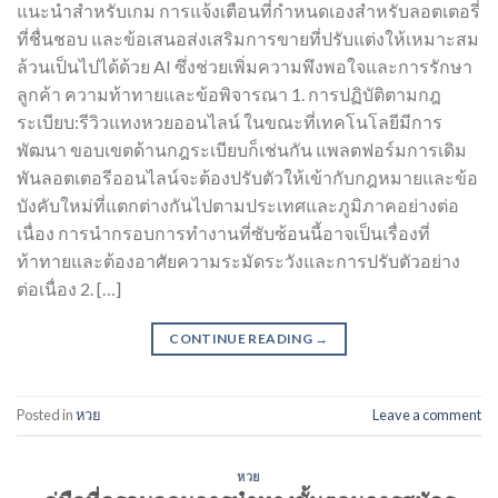
แนะนำสำหรับเกม การแจ้งเตือนที่กำหนดเองสำหรับลอตเตอรี่
ที่ชื่นชอบ และข้อเสนอส่งเสริมการขายที่ปรับแต่งให้เหมาะสม
ล้วนเป็นไปได้ด้วย AI ซึ่งช่วยเพิ่มความพึงพอใจและการรักษา
ลูกค้า ความท้าทายและข้อพิจารณา 1. การปฏิบัติตามกฎ
ระเบียบ:รีวิวแทงหวยออนไลน์ ในขณะที่เทคโนโลยีมีการ
พัฒนา ขอบเขตด้านกฎระเบียบก็เช่นกัน แพลตฟอร์มการเดิม
พันลอตเตอรีออนไลน์จะต้องปรับตัวให้เข้ากับกฎหมายและข้อ
บังคับใหม่ที่แตกต่างกันไปตามประเทศและภูมิภาคอย่างต่อ
เนื่อง การนำกรอบการทำงานที่ซับซ้อนนี้อาจเป็นเรื่องที่
ท้าทายและต้องอาศัยความระมัดระวังและการปรับตัวอย่าง
ต่อเนื่อง 2. […]
CONTINUE READING
→
Posted in
หวย
Leave a comment
หวย