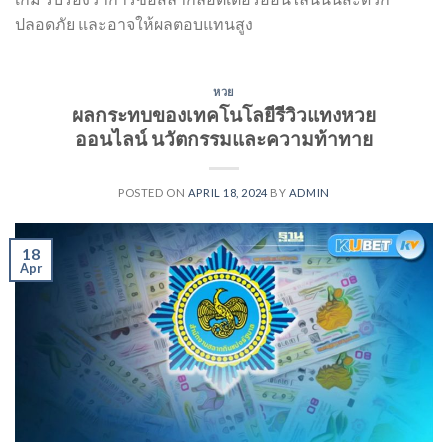
ปลอดภัย และอาจให้ผลตอบแทนสูง
หวย
ผลกระทบของเทคโนโลยีรีวิวแทงหวย
ออนไลน์ นวัตกรรมและความท้าทาย
POSTED ON
APRIL 18, 2024
BY
ADMIN
18
Apr