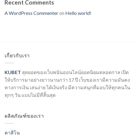
Recent Comments
A WordPress Commenter
on
Hello world!
เกี่ยวกับเรา
KUBET
สุดยอดของเว็บพนันออนไลน์ยอดนิยมตลอดกาล เปิด
ให้บริการมาอย่างยาวนานกว่า 17 ปี เว็บของเรามีความมั่นคง
ทางการเงิน เล่นง่าย ได้เงินจริง มีความสนุกที่มอบให้ทุกคนใน
ทุกๆ วัน แบบไม่มีที่สิ้นสุด
ผลิตภัณฑ์ของเรา
คาสิโน