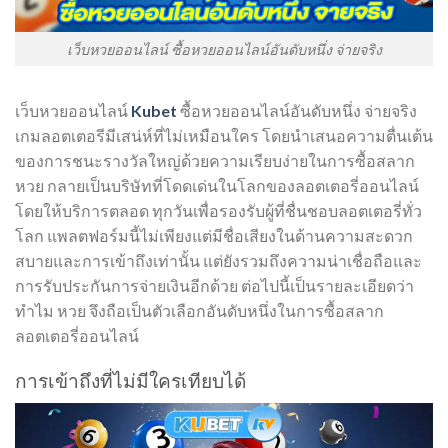
เว็บหวยออนไลน์ ซื้อหวยออนไลน์อันดับหนึ่ง จ่ายจริง
เว็บหวยออนไลน์
Kubet
ซื้อหวยออนไลน์อันดับหนึ่ง จ่ายจริง
เกมลอตเตอรีมีเสน่ห์ที่ไม่เหมือนใคร โดยนำเสนอความตื่นเต้น
ของการชนะรางวัลใหญ่ด้วยความเรียบง่ายในการซื้อสลาก
หวย กลายเป็นบริษัทที่โดดเด่นในโลกของลอตเตอรี่ออนไลน์
โดยให้บริการตลอด ทุกวันเพื่อรองรับผู้ที่ชื่นชอบลอตเตอรี่ทั่ว
โลก แพลตฟอร์มนี้ไม่เพียงแต่มีชื่อเสียงในด้านความสะดวก
สบายและการเข้าถึงเท่านั้น แต่ยังรวมถึงความน่าเชื่อถือและ
การรับประกันการจ่ายเงินอีกด้วย ต่อไปนี้เป็นรายละเอียดว่า
ทำไม หวย จึงถือเป็นตัวเลือกอันดับหนึ่งในการซื้อสลาก
ลอตเตอรี่ออนไลน์
การเข้าถึงที่ไม่มีใครเทียบได้