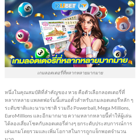
เกมลอตเตอรี่ที่หลากหลายมากมาย
หนึ่งในคุณสมบัติที่สำคัญของ หวย คือตัวเลือกลอตเตอรี่ที่
หลากหลาย แพลตฟอร์มนี้เสนอตั๋วสำหรับเกมลอตเตอรีหลัก ๆ
ระดับชาติและนานาชาติ รวมถึง Powerball, Mega Millions,
EuroMillions และอีกมากมาย ความหลากหลายนี้ทำให้ผู้เล่น
ได้ลองเสี่ยงโชคกับลอตเตอรี่ต่างๆ ยกระดับประสบการณ์การ
เล่นเกมโดยรวมและเพิ่มโอกาสในการถูกแจ็กพอตจำนวน
มาก