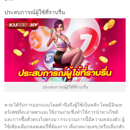
ประสบการณ์ผู้ใช้ที่ราบรื่น
ประสบการณ์ผู้ใช้ที่ราบรื่น
หวย ได้รับการออกแบบโดยคำนึงถึงผู้ใช้เป็นหลัก โดยมีอินเท
อร์เฟซที่สะอาดตาและใช้งานง่าย ซึ่งทำให้การนำทางไซต์
และการซื้อตั๋วตรงไปตรงมา กระบวนการนี้มีความคล่องตัว: ผู้
ใช้เพียงเลือกลอตเตอรี่ที่ต้องการ เลือกหมายเลข (หรือเลือกตัว