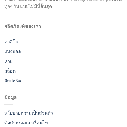
ทุกๆ วัน แบบไม่มีที่สิ้นสุด
ผลิตภัณฑ์ของเรา
คาสิโน
แทงบอล
หวย
สล็อต
อีสปอร์ต
ข้อมูล
นโยบายความเป็นส่วนตัว
ข้อกำหนดและเงื่อนไข