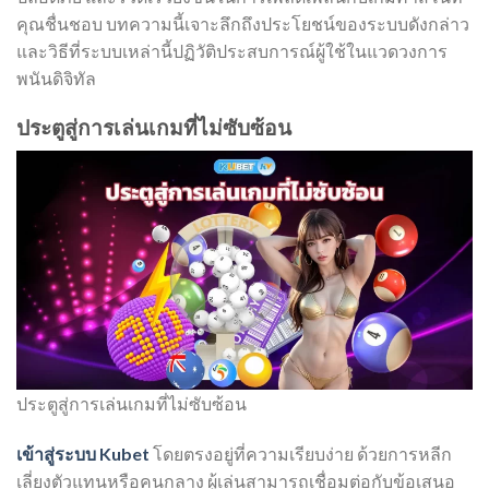
คุณชื่นชอบ บทความนี้เจาะลึกถึงประโยชน์ของระบบดังกล่าว
และวิธีที่ระบบเหล่านี้ปฏิวัติประสบการณ์ผู้ใช้ในแวดวงการ
พนันดิจิทัล
ประตูสู่การเล่นเกมที่ไม่ซับซ้อน
ประตูสู่การเล่นเกมที่ไม่ซับซ้อน
เข้าสู่ระบบ Kubet
โดยตรงอยู่ที่ความเรียบง่าย ด้วยการหลีก
เลี่ยงตัวแทนหรือคนกลาง ผู้เล่นสามารถเชื่อมต่อกับข้อเสนอ