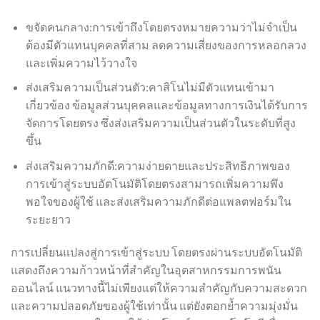
ขจัดคนกลาง:การเข้าถึงโดยตรงหมายความว่าไม่จำเป็น
ต้องมีตัวแทนบุคคลที่สาม ลดความเสี่ยงของการหลอกลวง
และเพิ่มความไว้วางใจ
ส่งเสริมความเป็นส่วนตัว:คาสิโนไม่มีตัวแทนเข้ามา
เกี่ยวข้อง ข้อมูลส่วนบุคคลและข้อมูลทางการเงินได้รับการ
จัดการโดยตรง ซึ่งส่งเสริมความเป็นส่วนตัวในระดับที่สูง
ขึ้น
ส่งเสริมความภักดี:ความง่ายดายและประสิทธิภาพของ
การเข้าสู่ระบบอัตโนมัติโดยตรงสามารถเพิ่มความพึง
พอใจของผู้ใช้ และส่งเสริมความภักดีต่อแพลตฟอร์มใน
ระยะยาว
การเปลี่ยนแปลงสู่การเข้าสู่ระบบ โดยตรงผ่านระบบอัตโนมัติ
แสดงถึงความก้าวหน้าที่สำคัญในอุตสาหกรรมการพนัน
ออนไลน์ แนวทางนี้ไม่เพียงแต่ให้ความสำคัญกับความสะดวก
และความปลอดภัยของผู้ใช้เท่านั้น แต่ยังตอกย้ำความมุ่งมั่น