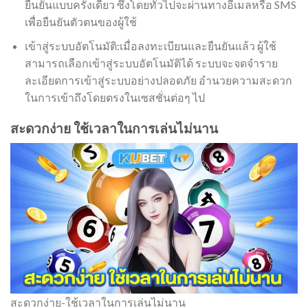
ยืนยันแบบครั้งเดียว ซึ่งโดยทั่วไปจะผ่านทางอีเมลหรือ SMS
เพื่อยืนยันตัวตนของผู้ใช้
เข้าสู่ระบบอัตโนมัติ:เมื่อลงทะเบียนและยืนยันแล้ว ผู้ใช้
สามารถเลือกเข้าสู่ระบบอัตโนมัติได้ ระบบจะจดจำราย
ละเอียดการเข้าสู่ระบบอย่างปลอดภัย อำนวยความสะดวก
ในการเข้าถึงโดยตรงในเซสชั่นต่อๆ ไป
สะดวกง่าย ใช้เวลาในการเล่นไม่นาน
สะดวกง่าย-ใช้เวลาในการเล่นไม่นาน