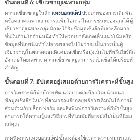
ขั้นตอนที่ 6: เชี่ยวชาญเฉพาะกลุ่ม
ความเชี่ยวชาญในลีก
แทงบอลสเต็ป
ประเภทของการเดิมพัน
หรือตลาดเฉพาะสามารถเพิ่มโอกาสในการชนะของคุณได้ ผู้
เชี่ยวชาญเฉพาะกลุ่มมักจะได้รับข้อมูลเชิงลึกที่เจาะลึกมาก
ขึ้นในด้านใดด้านหนึ่ง ทำให้พวกเขาสังเกตเห็นแนวโน้มหรือ
ข้อมูลที่นักพนันทั่วไปอาจพลาดไป ไม่ว่าจะเป็นการเป็นผู้
เชี่ยวชาญในตลาดแฮนดิแคปเอเชียหรือมุ่งเน้นไปที่พรีเมียร์ลีก
อังกฤษโดยเฉพาะ ความเชี่ยวชาญสามารถเป็นข้อได้เปรียบที่
สำคัญ
ขั้นตอนที่ 7: อัปเดตอยู่เสมอด้วยการวิเคราะห์ขั้นสูง
การวิเคราะห์กีฬามีการพัฒนาอย่างต่อเนื่อง โดยนำเสนอ
ข้อมูลเชิงลึกใหม่ๆ ที่สามารถแจ้งกลยุทธ์การเดิมพันได้ การมี
ส่วนร่วมกับบล็อก ฟอรัม และสิ่งพิมพ์การวิเคราะห์กีฬาขั้นสูง
สามารถให้ความรู้และวิธีการที่ทันสมัยที่อาจยังไม่เป็นที่นิยม
แก่คุณ
เทคนิคการแทงบอลสเต็ป ขั้นสูงต้องใช้เวลา ความทุ่มเท และ